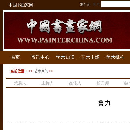
通行证
帐号
中国书画家网
首页
资讯中心
学术知识
艺术市场
美术机构
当前位置：
>>
艺术新闻
>>
策展人
主持人
媒体人
拍卖师
鉴
鲁力