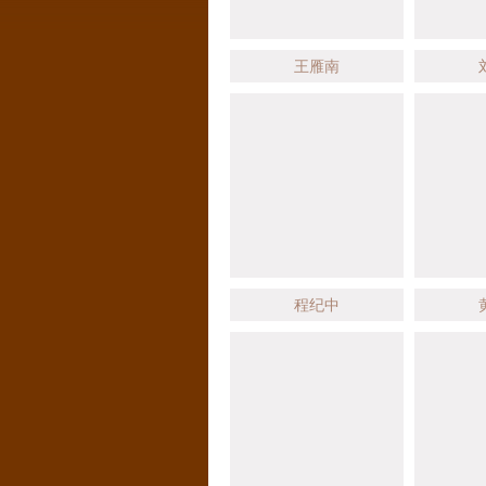
王雁南
程纪中