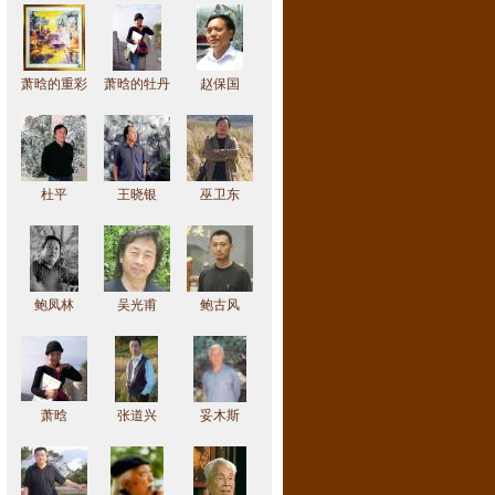
萧晗的重彩
萧晗的牡丹
赵保国
作品
作品
杜平
王晓银
巫卫东
鲍凤林
吴光甫
鲍古风
萧晗
张道兴
妥木斯