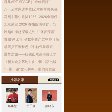
鸟巢ART SPACE | “金佳石好” ——
金石拓片艺术展展览现场!
八一艺术家进军营|艺术拥军共筑强
军梦 笔墨丹青致敬子弟兵
马刚丨菲尔兹奖1936--2026全球仅
有3位女性获得
北京荣宝 2026 春拍圆满收官，范
曾封面力作《东坡得砚》高价领衔
跨越山海赴深蓝之约！“逐梦深蓝”
海洋强国主题设计巡展银川站启幕
首届“尚工”行动数字资产架构师（高
级）能力提升培训-文化艺术行业定
杨留义百米长卷《中轴气象耀京
制班开班仪式暨第一次集中授课...
华》暨京城胜景展在京举行
逐梦之旅——段铁山水画研修班学
员作品展在北京开幕
《新大众文艺论》由中国书店出版
社出版发行
“一带一路”文化共鸣：墨韵传友谊
花鸟寄情缘——在吉隆坡隆重开幕
推荐名家
郑瑰玺
于子钦
熊晓东