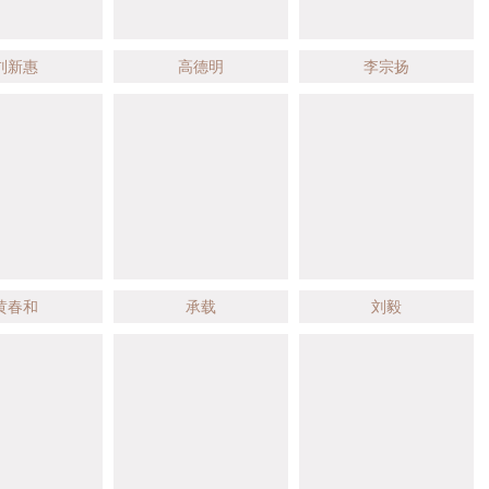
刘新惠
高德明
李宗扬
黄春和
承载
刘毅