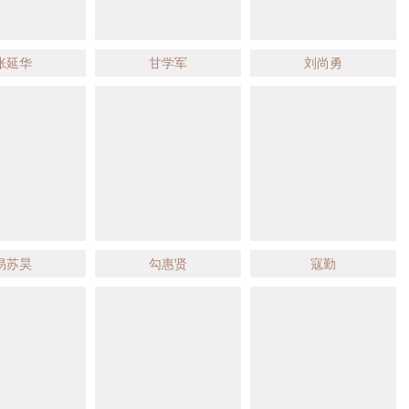
张延华
甘学军
刘尚勇
易苏昊
勾惠贤
寇勤