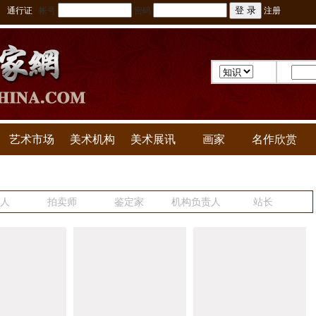
通行证
帐号
密码
注册
艺术市场
美术机构
美术展讯
画家
名作欣赏
人
拍卖师
鉴定家
机构负责人
站长