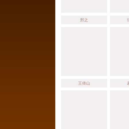
邢之
王倚山