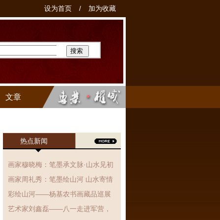
设为首页
/
加为收藏
文章
热点新闻
画家穆晓梅：笔墨承文脉·山水见初
心、国画作品赏析
画家周礼秀：笔墨绘山河 山水寄情
怀
彩绘山河——杨基农书画藏品巡展
艺术家刘鑫磊——八一走进军营，
翰墨抒拥军情·丹青致敬子弟兵