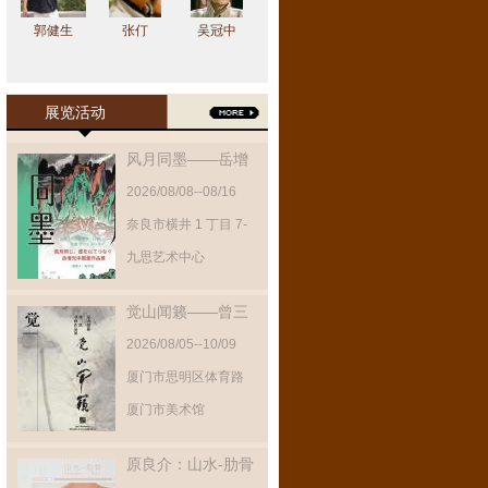
郭健生
张仃
吴冠中
展览活动
风月同墨——岳增
光中国画作品展
2026/08/08--08/16
奈良市横井 1 丁目 7-
11 1 階‌
九思艺术中心
觉山闻籁——曾三
凯书画作品展
2026/08/05--10/09
厦门市思明区体育路
95号
厦门市美术馆
原良介：山水-肋骨