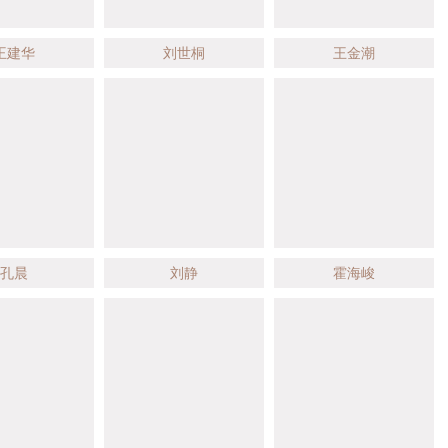
王建华
刘世桐
王金潮
孔晨
刘静
霍海峻