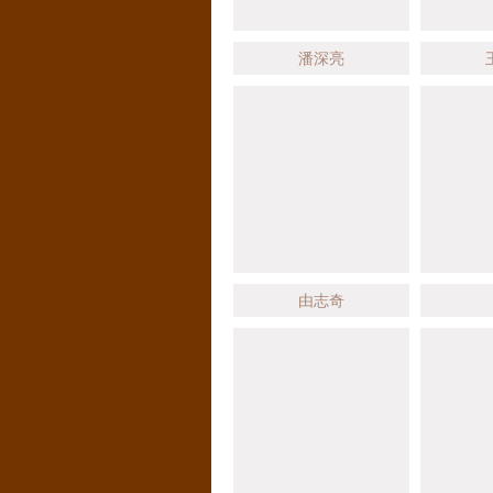
潘深亮
由志奇