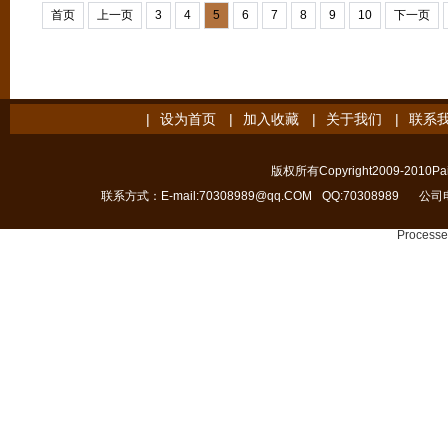
术学院美术馆学术部副教授王春
全文
首页
上一页
3
4
5
6
7
8
9
10
下一页
|
设为首页
|
加入收藏
|
关于我们
|
联系
版权所有Copyright2009-2010Pain
联系方式：E-mail:70308989@qq.COM
QQ:70308989
公司电
Processe