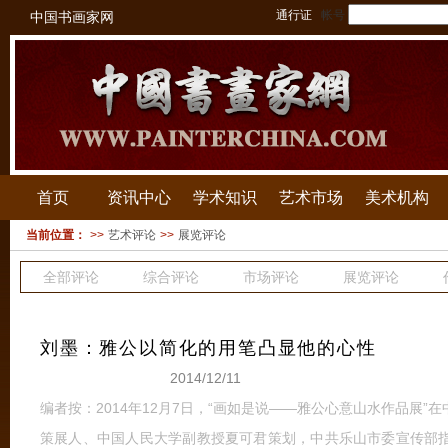
通行证
帐号
中国书画家网
首页
资讯中心
学术知识
艺术市场
美术机构
当前位置：
>>
艺术评论
>>
展览评论
全部评论
综合评论
市场评论
展览评论
刘墨：雅公以简化的用笔凸显他的心性
2014/12/11
编者按：2014年12月7日，“画如是说——雅公心意山水作品展
策展人、中国人民大学副教授夏可君策划，中共乐山市委宣传部