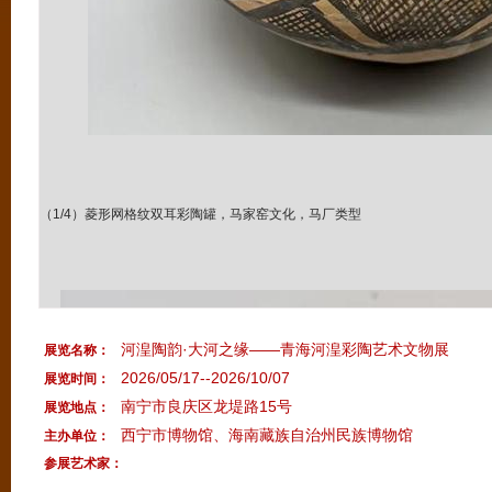
（1/4）菱形网格纹双耳彩陶罐，马家窑文化，马厂类型
河湟陶韵·大河之缘——青海河湟彩陶艺术文物展
展览名称：
2026/05/17--2026/10/07
展览时间：
南宁市良庆区龙堤路15号
展览地点：
西宁市博物馆、海南藏族自治州民族博物馆
主办单位：
参展艺术家：