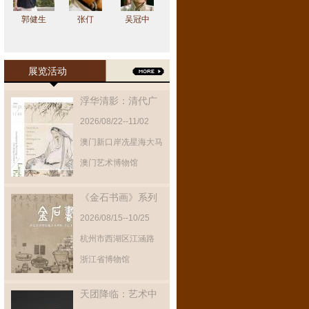
郭健生
张仃
吴冠中
展览活动
浮华清影：清代广
东绘画展
2026/08/22--11/02
澳门新口岸冼星海大马
路
澳门艺术博物馆
《金石书画》系列
展览第八期
2026/08/15--10/25
杭州市西湖区江涵路
300号之江文化中心
浙江省博物馆
天团降临：艺术中
的仙佛组合