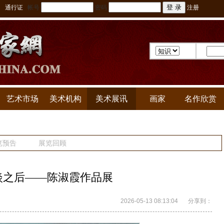
通行证
帐号
密码
注册
艺术市场
美术机构
美术展讯
画家
名作欣赏
览预告
展览回顾
淡之后——陈淑霞作品展
2026-05-13 08:13:04
分享到：