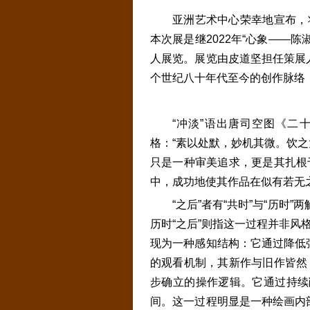
亚洲艺术中心荣幸地宣布，将
本次展是继2022年“心象——
人展览。展览由皮道坚担任策展
个世纪八十年代至今的创作脉络
“冲淡”语出唐司空图《二
格：“素以处默，妙机其微。饮之
只是一种审美追求，更是其扎根
中，成功地使其作品在似有若无
“之后”者有“共时”与“历时
历时“之后”则指这一过程并非风
现为一种感知结构：它通过降低
的观看机制，其新作与旧作皆然
步确立的操作逻辑。它通过持续削
间。这一过程明显是一种绘画内