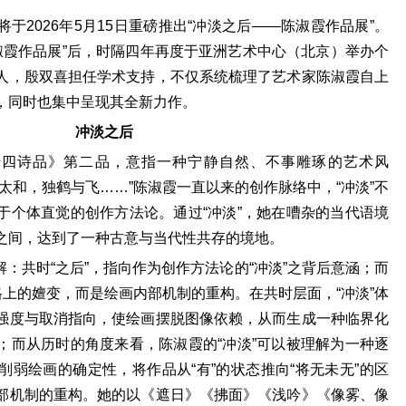
于2026年5月15日重磅推出“冲淡之后——陈淑霞作品展”。
陈淑霞作品展”后，时隔四年再度于亚洲艺术中心（北京）举办个
人，殷双喜担任学术支持，不仅系统梳理了艺术家陈淑霞自上
，同时也集中呈现其全新力作。
冲淡之后
十四诗品》第二品，意指一种宁静自然、不事雕琢的艺术风
太和，独鹤与飞……”陈淑霞一直以来的创作脉络中，“冲淡”不
于个体直觉的创作方法论。通过“冲淡”，她在嘈杂的当代语境
之间，达到了一种古意与当代性共存的境地。
”两解：共时“之后”，指向作为创作方法论的“冲淡”之背后意涵；而
格上的嬗变，而是绘画内部机制的重构。在共时层面，“冲淡”体
强度与取消指向，使绘画摆脱图像依赖，从而生成一种临界化
；而从历时的角度来看，陈淑霞的“冲淡”可以被理解为一种逐
弱绘画的确定性，将作品从“有”的状态推向“将无未无”的区
部机制的重构。她的以《遮日》《拂面》《浅吟》《像雾、像