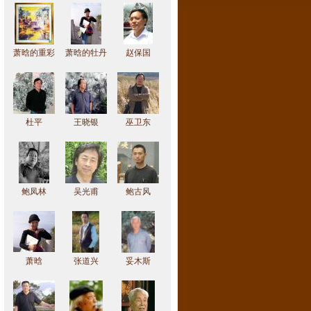
萧晗的重彩
萧晗的牡丹
赵保国
作品
作品
杜平
王晓银
巫卫东
鲍凤林
吴光甫
鲍古风
萧晗
张道兴
妥木斯