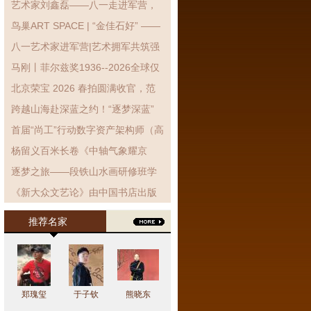
艺术家刘鑫磊——八一走进军营，
翰墨抒拥军情·丹青致敬子弟兵
鸟巢ART SPACE | “金佳石好” ——
金石拓片艺术展展览现场!
八一艺术家进军营|艺术拥军共筑强
军梦 笔墨丹青致敬子弟兵
马刚丨菲尔兹奖1936--2026全球仅
有3位女性获得
北京荣宝 2026 春拍圆满收官，范
曾封面力作《东坡得砚》高价领衔
跨越山海赴深蓝之约！“逐梦深蓝”
海洋强国主题设计巡展银川站启幕
首届“尚工”行动数字资产架构师（高
级）能力提升培训-文化艺术行业定
杨留义百米长卷《中轴气象耀京
制班开班仪式暨第一次集中授课...
华》暨京城胜景展在京举行
逐梦之旅——段铁山水画研修班学
员作品展在北京开幕
《新大众文艺论》由中国书店出版
社出版发行
推荐名家
郑瑰玺
于子钦
熊晓东