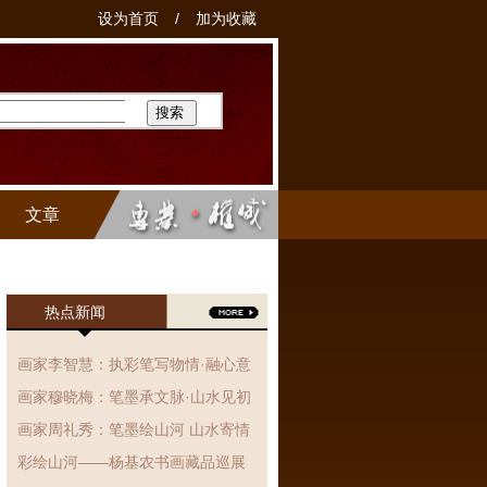
设为首页
/
加为收藏
文章
热点新闻
画家李智慧：执彩笔写物情·融心意
于丹青，国画作品赏析
画家穆晓梅：笔墨承文脉·山水见初
心、国画作品赏析
画家周礼秀：笔墨绘山河 山水寄情
怀
彩绘山河——杨基农书画藏品巡展