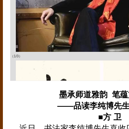
（1/3）
墨承师道雅韵 笔
——品读李纯博先
■方 卫
近日，书法家李纯博先生喜收