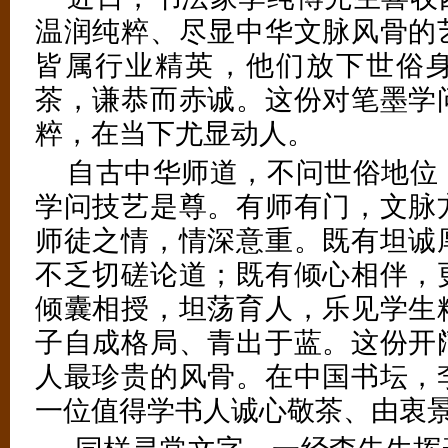
温润纯粹、尽显中华文脉风骨的
皆属行业精英，他们放下世俗
茶，谦恭而赤诚。这份对笔墨学
粹，在当下尤显动人。
自古中华师道，不问世俗地位
学问技艺是尊。有师有门，文脉
师徒之情，情深意重。既有坦诚
不乏切磋论道；既有倾心相伴，
倾囊相授，坦荡育人，乐见学生
子自成格局、青出于蓝。这份开
人最珍贵的风骨。在中国书坛，
（2/3）
一位值得学书人诚心敬茶、由衷