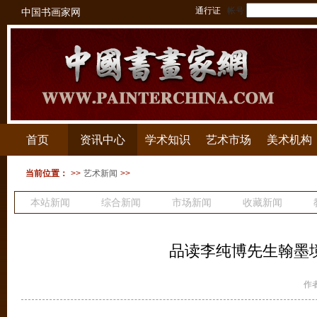
通行证
帐号
中国书画家网
首页
资讯中心
学术知识
艺术市场
美术机构
当前位置：
>>
艺术新闻
>>
本站新闻
综合新闻
市场新闻
收藏新闻
拍卖新闻
品读李纯博先生翰墨
作