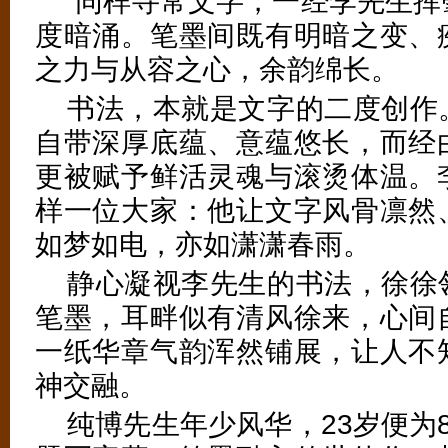
同样寻常文字，一经李先生挥
度暗涌。笔墨间既有明暗之变、
之力与从容之心，余韵绵长。
书法，本就是文字的二度创作
自带深厚底蕴、意蕴悠长，而经
更被赋予鲜活灵魂与滚烫体温。
样一位大家：他让文字风骨凛然
如梦如电，亦如潇潇春雨。
静心凝视李先生的书法，徐徐
笔墨，耳畔似有清风徐来，心间
一纸华章气韵浑然铺展，让人不
神交融。
纯博先生年少风华，23岁便为