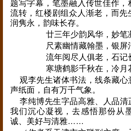
题写字幕，笔墨融入传世佳作，
流转，红楼剧组众人渐老，而先
润隽永，韵味长存。
廿三年少韵风华，妙笔
（3/3）
尺素幽情藏翰墨，银屏
流年阅尽人俱老，石记
寒塘鹤影千秋在，冷月
观李先生诸体书法，线条藏心
声纸面，自有万千气象。
李纯博先生字品高雅、人品清
我们沉心凝视，去感悟那份从
诚、美好与清雅……