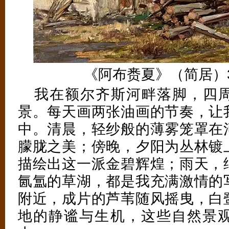
《阿布赉夏》（简居）30
我在额尔齐斯河畔落脚，四
景。每天画两张油画的节奏，让
中。清晨，轻纱般的薄雾笼罩在
朦胧之美；傍晚，夕阳为丛林镀
描绘出这一派金碧辉煌；雨天，
氤氲的草湖，都是我充满激情的
附近，成片的芦苇随风摇曳，白
地的静谧与生机，这些自然景