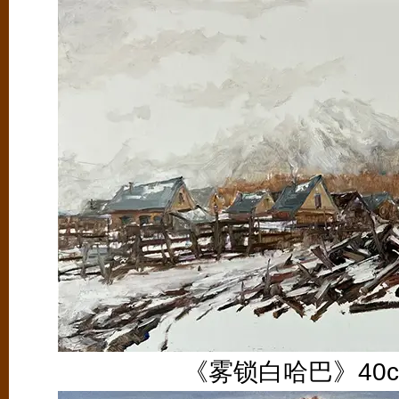
《雾锁白哈巴》40cm