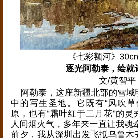
《七彩额河》30cm
逐光阿勒泰，绘就
文/黄智平
阿勒泰，这座新疆北部的雪域
中的写生圣地。它既有“风吹草
原，也有“霜叶红于二月花”的灵
人间烟火气，多年来一直让我魂牵
前夕，我从深圳出发飞抵乌鲁木