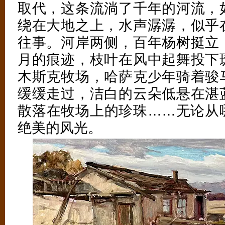
取代，这条流淌了千年的河流，
绕在大地之上，水声潺潺，似乎
往事。河岸两侧，百年杨树挺立
月的痕迹，枝叶在风中起舞投下
木斯克牧场，哈萨克少年骑着骏
缓缓走过，洁白的云朵低悬在湛
散落在牧场上的珍珠……无论从
绝美的风光。