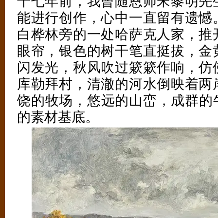
十七年前，我曾随恩师宋黎明先
能进行创作，心中一直留有遗憾
白桦林旁的一处哈萨克人家，推
眼帘，银色的树干笔直挺拔，金
闪发光，秋风吹过簌簌作响，仿
库勒拜村，清澈的河水倒映着两
饶的牧场，悠远的山峦，成群的
的素材基底。