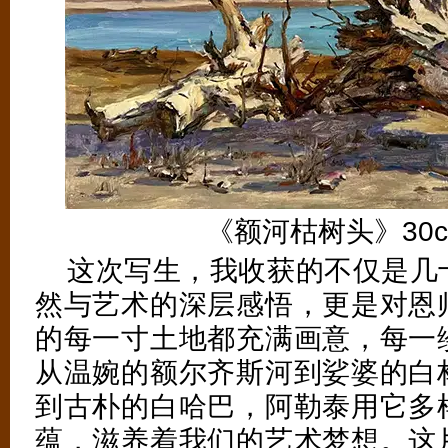
《额河枯树头》30cm
这次写生，我收获的不仅是几
然与艺术的深层感悟，更是对恩
的每一寸土地都充满画意，每一
从温婉的额尔齐斯河到娑婆的白
到古朴的白哈巴，阿勒泰用它多
蕴，滋养着我们的艺术梦想。这