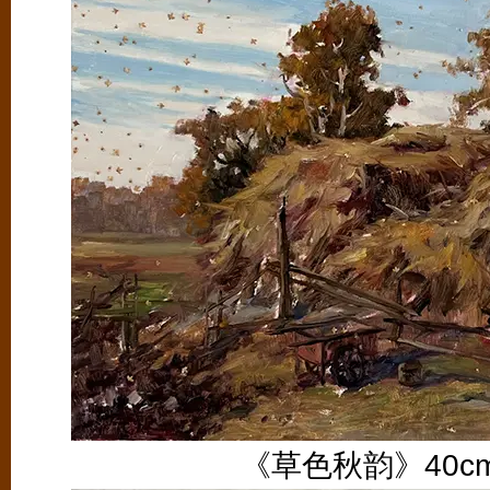
《草色秋韵》40cm