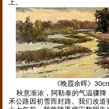
上。
《晚霞余晖》30cm
秋意渐浓，阿勒泰的气温骤降
禾公路因初雪而封路。我们改道