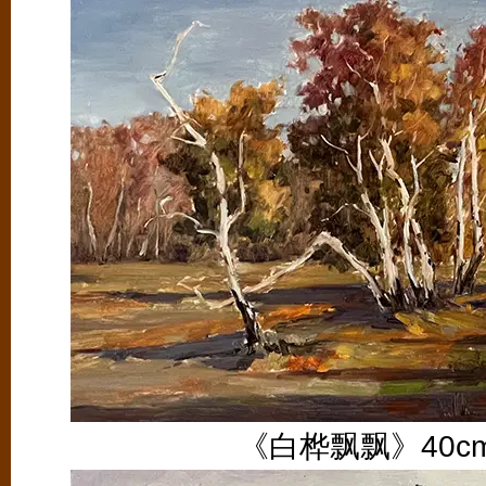
《白桦飘飘》40cm