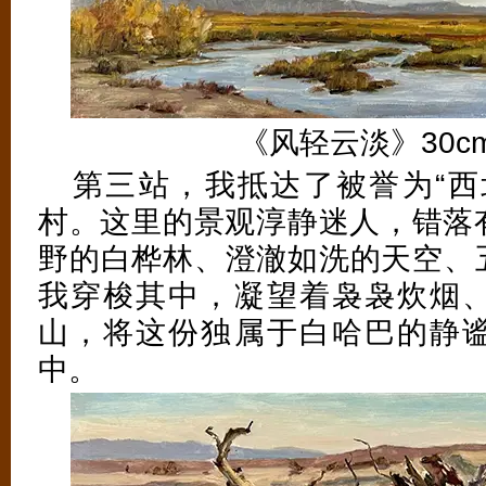
《风轻云淡》30cm
第三站，我抵达了被誉为“西
村。这里的景观淳静迷人，错落
野的白桦林、澄澈如洗的天空、
我穿梭其中，凝望着袅袅炊烟
山，将这份独属于白哈巴的静
中。