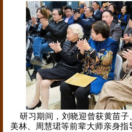
研习期间，刘晓迎曾获黄苗子
美林、周慧珺等前辈大师亲身指