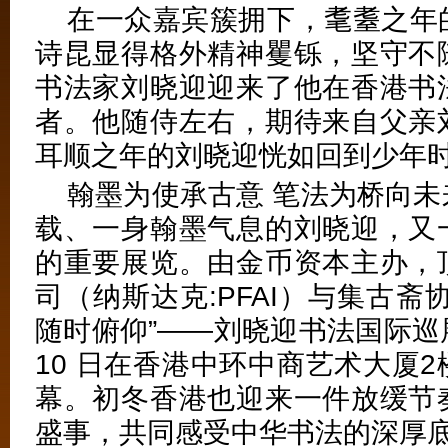
在一众嘉宾簇拥下，耄耋之年
诗昆显得格外精神矍铄，坚守不
书法家刘晓迎迎来了他在香港书
者。他随侍左右，期待来自父亲
耳顺之年的刘晓迎恍如回到少年
翰墨为使承古意 笔法为桥向
载、一身翰墨气息的刘晓迎，又
的重要展览。由金币资本主办，
司（纳斯达克:PFAI）与集古斋
随时俯仰”——刘晓迎书法国际巡展
10 日在香港中环中商艺术大厦
幕。初冬香港也迎来一件放缓节
盛事，共同感受中华书法的深厚