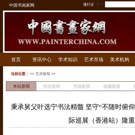
通行证
帐号
中国书画家网
首页
资讯中心
学术知识
艺术市场
美术机构
当前位置：
>>
艺术新闻
>>
本站新闻
综合新闻
市场新闻
收藏新闻
拍卖新闻
秉承舅父叶选宁书法精髓 坚守“不随时俯仰
际巡展（香港站）隆重