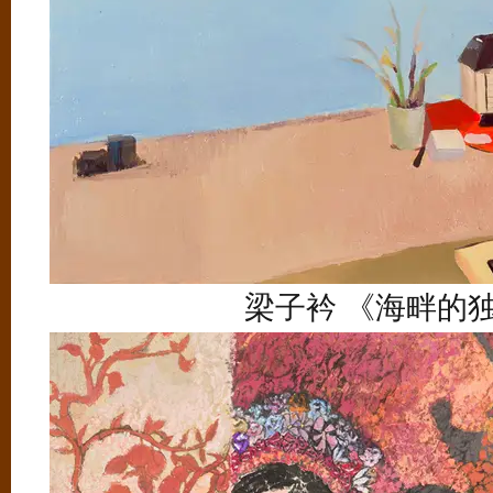
梁子衿 《海畔的