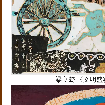
梁立骜 《文明盛