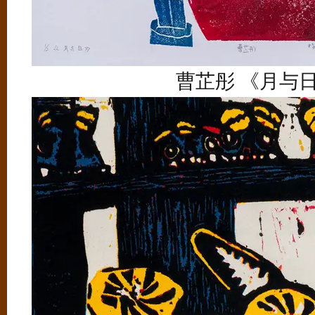
曹芷彤 《月与