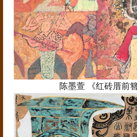
陈墨萱 《红砖厝前