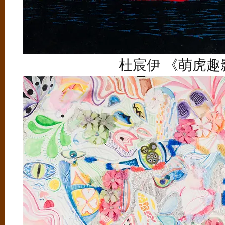
杜宸伊 《萌虎趣