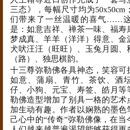
三态》，每幅尺寸均为50x50c
们带来了一丝温暖的喜气……
是：如意吉祥、禅茶一味、福寿
梦成真、羊羊（洋洋）得意、金
犬吠汪汪（旺旺）、玉兔月圆、
（路）、独思棋韵。
十三尊弥勒佛各具神态，笑容可
如意、蒲扇、青竹、茶饮、酒
仔、小狗、元宝、寿签、皓月等
勒佛造型增加了别具一格的艺术
加生动有趣。作者以娴熟的墨色
己心中的“传奇”弥勒佛像，在当
人们越来越普遍渴望能够获得更