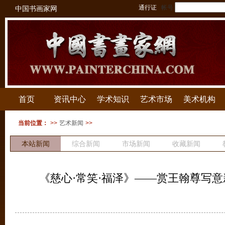
通行证
帐号
中国书画家网
首页
资讯中心
学术知识
艺术市场
美术机构
当前位置：
>>
艺术新闻
>>
本站新闻
综合新闻
市场新闻
收藏新闻
拍卖新闻
《慈心·常笑·福泽》——赏王翰尊写