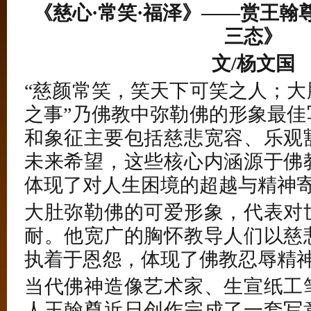
《慈心·常笑·福泽》——赏王翰
三态》
文/杨文国
“慈颜常笑，笑天下可笑之人；大
之事”乃佛教中弥勒佛的形象最佳
和象征主要包括慈悲宽容、乐观
未来希望，这些核心内涵源于佛
体现了对人生困境的超越与精神
大肚弥勒佛的可爱形象，代表对
耐。他宽广的胸怀教导人们以慈
执着于恩怨，体现了佛教忍辱精
当代佛神造像艺术家、生宣纸工
人王翰尊近日创作完成了一套写