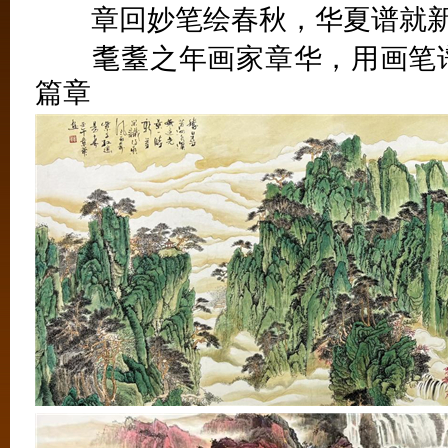
章回妙笔绘春秋，华夏谱就新
耄耋之年画家章华，用画笔谱
篇章