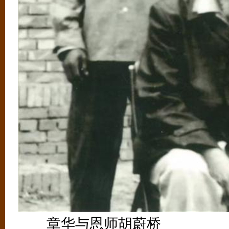
章华与恩师胡蔚桥